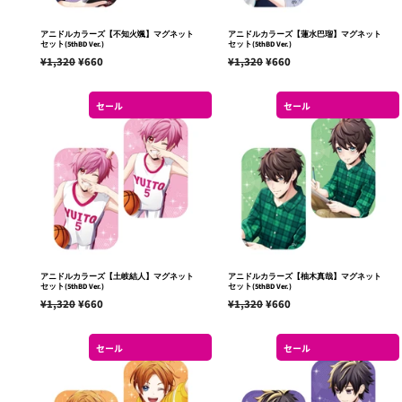
アニドルカラーズ【不知火颯】マグネット
アニドルカラーズ【蓮水巴瑠】マグネット
セット(5thBD Ver.)
セット(5thBD Ver.)
通
¥1,320
販
¥660
通
¥1,320
販
¥660
常
売
常
売
価
価
価
価
セール
セール
格
格
格
格
アニドルカラーズ【土岐結人】マグネット
アニドルカラーズ【柚木真哉】マグネット
セット(5thBD Ver.)
セット(5thBD Ver.)
通
¥1,320
販
¥660
通
¥1,320
販
¥660
常
売
常
売
価
価
価
価
セール
セール
格
格
格
格