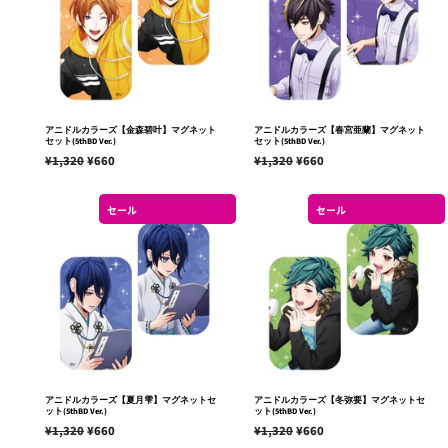
アニドルカラーズ【金森碧叶】マグネット
アニドルカラーズ【春宮亜蘭】マグネット
セット(5thBD Ver.)
セット(5thBD Ver.)
通
¥1,320
販
¥660
通
¥1,320
販
¥660
常
売
常
売
価
価
価
価
セール
セール
格
格
格
格
アニドルカラーズ【夏月雫】マグネットセ
アニドルカラーズ【冬弥要】マグネットセ
ット(5thBD Ver.)
ット(5thBD Ver.)
通
¥1,320
販
¥660
通
¥1,320
販
¥660