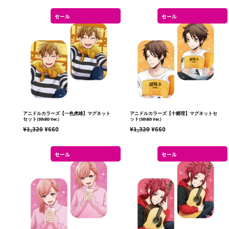
常
売
常
売
価
価
価
価
セール
セール
格
格
格
格
アニドルカラーズ【一色虎雄】マグネット
アニドルカラーズ【十郷理】マグネットセ
セット(5thBD Ver.)
ット(5thBD Ver.)
通
¥1,320
販
¥660
通
¥1,320
販
¥660
常
売
常
売
価
価
価
価
セール
セール
格
格
格
格