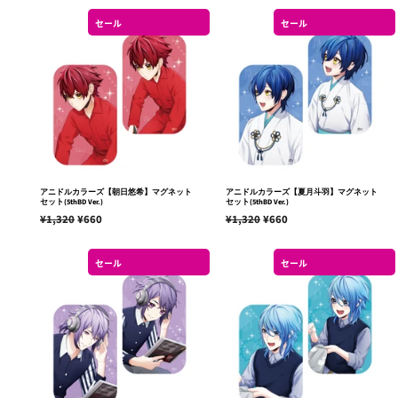
価
価
価
価
格
格
セール
セール
格
格
アニドルカラーズ【朝日悠希】マグネット
アニドルカラーズ【夏月斗羽】マグネット
セット(5thBD Ver.)
セット(5thBD Ver.)
通
¥1,320
販
¥660
通
¥1,320
販
¥660
常
売
常
売
価
価
価
価
セール
セール
格
格
格
格