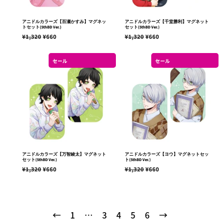
アニドルカラーズ【百瀬かすみ】マグネッ
アニドルカラーズ【千堂勝利】マグネット
トセット(5thBD Ver.)
セット(5thBD Ver.)
通
¥1,320
販
¥660
通
¥1,320
販
¥660
常
売
常
売
価
価
価
価
セール
セール
格
格
格
格
アニドルカラーズ【万智綾太】マグネット
アニドルカラーズ【ヨウ】マグネットセッ
セット(5thBD Ver.)
ト(5thBD Ver.)
通
¥1,320
販
¥660
通
¥1,320
販
¥660
常
売
常
売
価
価
価
価
格
格
格
格
←
1
…
3
4
5
6
→