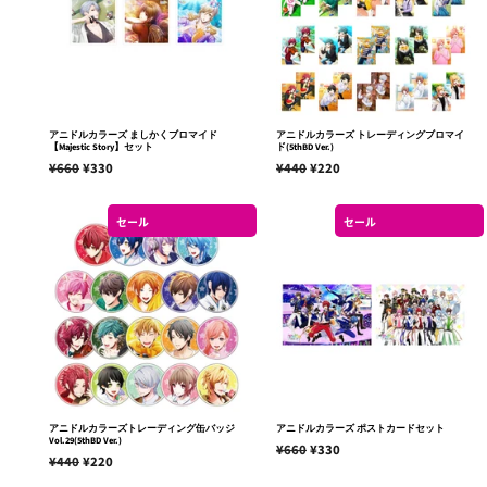
アニドルカラーズ ましかくブロマイド
アニドルカラーズ トレーディングブロマイ
【Majestic Story】セット
ド(5thBD Ver.)
通
¥660
販
¥330
通
¥440
販
¥220
常
売
常
売
価
価
価
価
セール
セール
格
格
格
格
アニドルカラーズトレーディング缶バッジ
アニドルカラーズ ポストカードセット
Vol.29(5thBD Ver.)
通
¥660
販
¥330
通
¥440
販
¥220
常
売
常
売