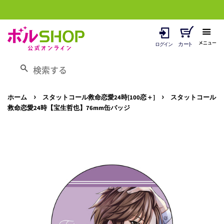
メニュー
検索する
›
›
ホーム
スタットコール救命恋愛24時[100恋＋]
スタットコール
救命恋愛24時【宝生哲也】76mm缶バッジ