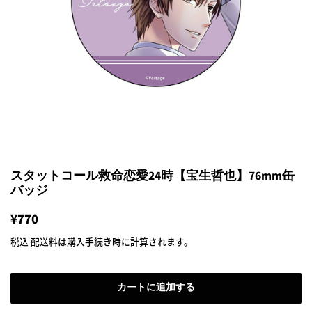
スタットコール救命恋愛24時【宝生哲也】76mm缶
バッジ
通
¥770
販
常
売
税込
配送料
は購入手続き時に計算されます。
価
価
格
格
カートに追加する