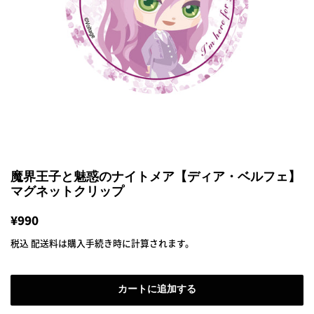
魔界王子と魅惑のナイトメア【ディア・ベルフェ】
マグネットクリップ
通
¥990
販
常
売
税込
配送料
は購入手続き時に計算されます。
価
価
格
格
カートに追加する