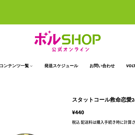
コンテンツ一覧
発送スケジュール
お問い合わせ
VO
スタットコール救命恋愛24
通
¥440
販
常
売
税込
配送料
は購入手続き時に計算
価
価