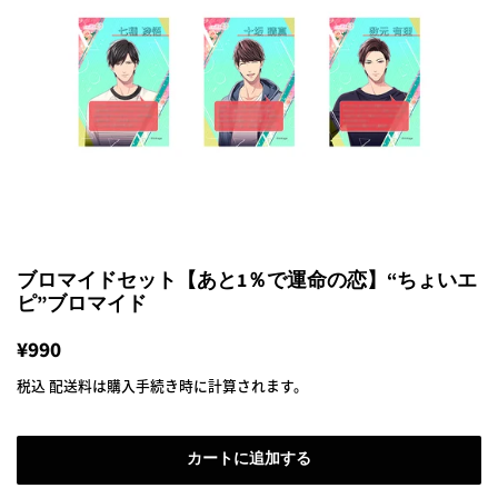
ブロマイドセット【あと1％で運命の恋】“ちょいエ
ピ”ブロマイド
通
¥990
販
常
売
税込
配送料
は購入手続き時に計算されます。
価
価
格
格
カートに追加する