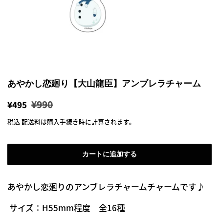
あやかし恋廻り【大山龍臣】アンブレラチャーム
通
販
¥990
¥495
常
売
税込
配送料
は購入手続き時に計算されます。
価
価
格
格
カートに追加する
あやかし恋廻りのアンブレラチャームチャームです♪
サイズ：H55mm程度 全16種