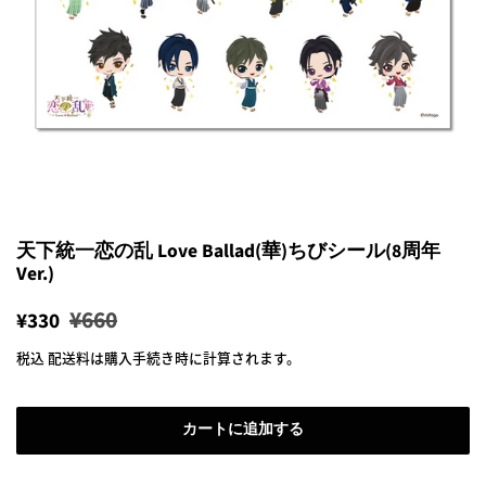
天下統一恋の乱 Love Ballad(華)ちびシール(8周年
Ver.)
通
販
¥660
¥330
常
売
税込
配送料
は購入手続き時に計算されます。
価
価
格
格
カートに追加する