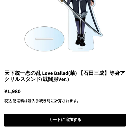
天下統一恋の乱 Love Ballad(華) 【石田三成】等身ア
クリルスタンド(戦闘服Ver.）
通
¥1,980
販
常
売
税込
配送料
は購入手続き時に計算されます。
価
価
格
格
カートに追加する