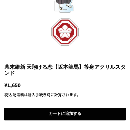
幕末維新 天翔ける恋【坂本龍馬】等身アクリルスタ
ンド
通
¥1,650
販
常
売
税込
配送料
は購入手続き時に計算されます。
価
価
格
格
カートに追加する