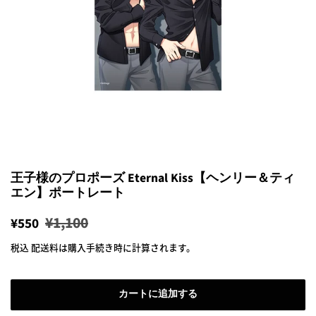
王子様のプロポーズ Eternal Kiss【ヘンリー＆ティ
エン】ポートレート
通
販
¥1,100
¥550
常
売
税込
配送料
は購入手続き時に計算されます。
価
価
格
格
カートに追加する