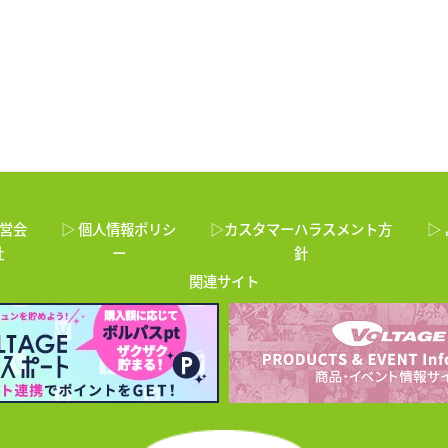
運営会
▷ 個人情報ポリシ
▷カスタマーハラスメント方
▷
社
ー
針
関連サイト