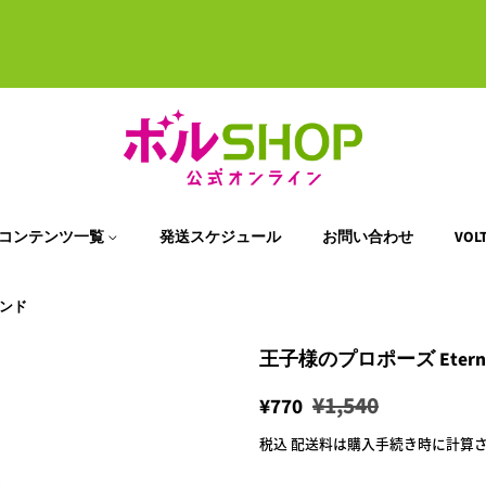
コンテンツ一覧
発送スケジュール
お問い合わせ
VO
タンド
王子様のプロポーズ Eter
通
販
¥1,540
¥770
常
売
税込
配送料
は購入手続き時に計算
価
価