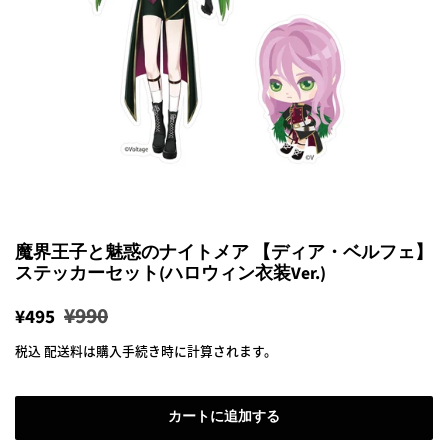
魔界王子と魅惑のナイトメア 【ディア・ベルフェ】
ステッカーセット(ハロウィン衣装Ver.)
通
販
¥990
¥495
常
売
税込
配送料
は購入手続き時に計算されます。
価
価
格
格
カートに追加する