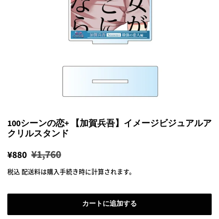
100シーンの恋+ 【加賀兵吾】イメージビジュアルア
クリルスタンド
通
販
¥1,760
¥880
常
売
税込
配送料
は購入手続き時に計算されます。
価
価
格
格
カートに追加する